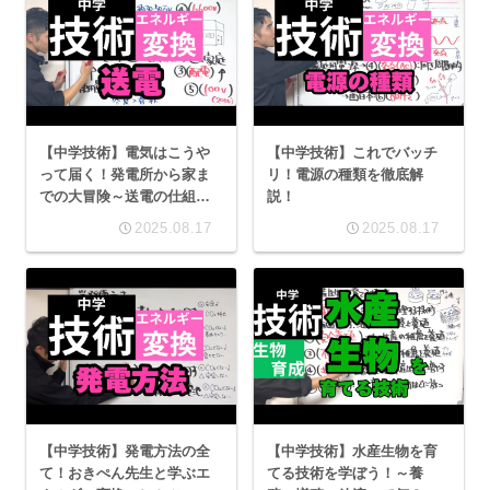
【中学技術】電気はこうや
【中学技術】これでバッチ
って届く！発電所から家ま
リ！電源の種類を徹底解
での大冒険～送電の仕組み
説！
を学ぼう～
2025.08.17
2025.08.17
【中学技術】発電方法の全
【中学技術】水産生物を育
て！おきぺん先生と学ぶエ
てる技術を学ぼう！～養