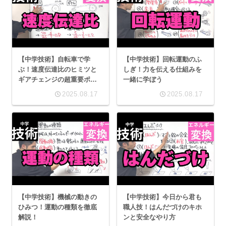
【中学技術】自転車で学
【中学技術】回転運動のふ
ぶ！速度伝達比のヒミツと
しぎ！力を伝える仕組みを
ギアチェンジの超重要ポイ
一緒に学ぼう
ント
2025.08.17
2025.08.17
【中学技術】機械の動きの
【中学技術】今日から君も
ひみつ！運動の種類を徹底
職人技！はんだづけのキホ
解説！
ンと安全なやり方