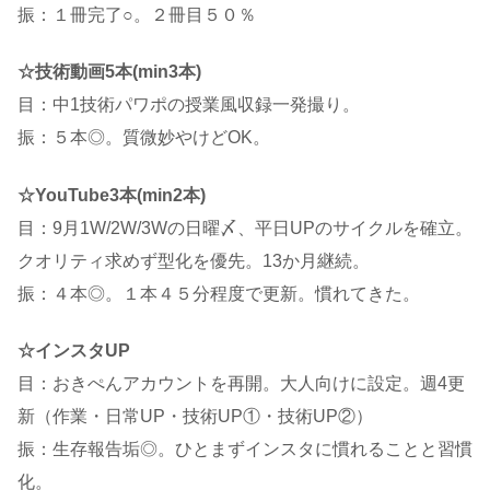
振：１冊完了○。２冊目５０％
☆技術動画5本(min3本)
目：中1技術パワポの授業風収録一発撮り。
振：５本◎。質微妙やけどOK。
☆YouTube3本(min2本)
目：9月1W/2W/3Wの日曜〆、平日UPのサイクルを確立。
クオリティ求めず型化を優先。13か月継続。
振：４本◎。１本４５分程度で更新。慣れてきた。
☆インスタUP
目：おきぺんアカウントを再開。大人向けに設定。週4更
新（作業・日常UP・技術UP①・技術UP②）
振：生存報告垢◎。ひとまずインスタに慣れることと習慣
化。