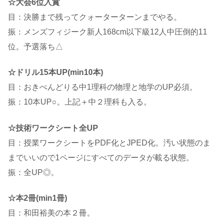
☆大会6位入賞
目：決勝まで残ってクォーターターンまでやる。
振：メンズフィジーク新人168cm以下級12人中圧倒的11
位。予選落ち△
☆ドリル15本UP(min10本)
目：おきぺんどりる中1理科の物理と地学のUP必須。
振：10本UP○。上記＋中２理科も入る。
☆技術ワークシート全UP
目：授業ワークシートをPDF化とJPED化。汚い状態のま
までいいので1ページにすべてのデータが載る状態。
振：全UP◎。
☆本2冊(min1冊)
目：和田裕美の本２冊。